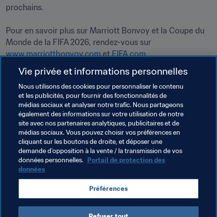
prochains.
Pour en savoir plus sur Marriott Bonvoy et la Coupe du 
Monde de la FIFA 2026, rendez-vous sur 
www.marriottbonvoy.com
 et 
FIFA.com
.

Vie privée et informations personnelles
Nous utilisons des cookies pour personnaliser le contenu
Thèmes en lien
et les publicités, pour fournir des fonctionnalités de
médias sociaux et analyser notre trafic. Nous partageons
également des informations sur votre utilisation de notre
Organisation des compétitions
Commercial
site avec nos partenaires analytiques, publicitaires et de
médias sociaux. Vous pouvez choisir vos préférences en
Organisation
Coupe du Monde de la FIFA 2026™
cliquant sur les boutons de droite, et déposer une
demande d’opposition à la vente / la transmission de vos
Canada
Concacaf
Mexico
USA
données personnelles.
Portail de protection des
données
Préférences
Refuser tout