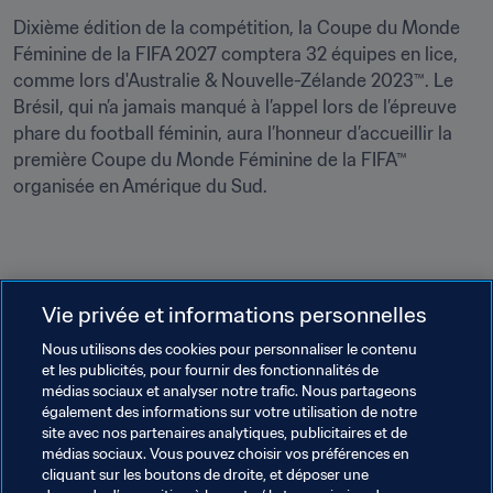
Dixième édition de la compétition, la Coupe du Monde 
Féminine de la FIFA 2027 comptera 32 équipes en lice, 
comme lors d'Australie & Nouvelle-Zélande 2023™. Le 
Brésil, qui n’a jamais manqué à l’appel lors de l’épreuve 
phare du football féminin, aura l’honneur d’accueillir la 
première Coupe du Monde Féminine de la FIFA™ 
organisée en Amérique du Sud.
Vie privée et informations personnelles
Thèmes en lien
Nous utilisons des cookies pour personnaliser le contenu
et les publicités, pour fournir des fonctionnalités de
Innovation
Président de la FIFA
Commercial
médias sociaux et analyser notre trafic. Nous partageons
également des informations sur votre utilisation de notre
Organisation
Organisation
site avec nos partenaires analytiques, publicitaires et de
médias sociaux. Vous pouvez choisir vos préférences en
Coupe du Monde de la FIFA 2026™
USA
cliquant sur les boutons de droite, et déposer une