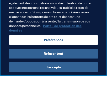
FIFA et Roblox en profiter pour mettre en lumière le 
également des informations sur votre utilisation de notre
football féminin. Je suis impatiente de découvrir ce que 
site avec nos partenaires analytiques, publicitaires et de
nous réservera cette expérience en 2023, quand nous 
médias sociaux. Vous pouvez choisir vos préférences en
cliquant sur les boutons de droite, et déposer une
serons en route pour l’Australie et la Nouvelle-Zélande."
demande d’opposition à la vente / la transmission de vos
données personnelles.
Portail de protection des
données
Thèmes en lien
Préférences
Commercial
Organisation
Refuser tout
J’accepte
L’action de la FIFA
Visitez également
Juridique
Toutes les infos et 