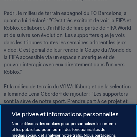
Pedri, le milieu de terrain espagnol du FC Barcelone, a 
quant à lui déclaré : "C’est très excitant de voir la FIFA et 
Roblox collaborer. J’ai hâte de faire partie de FIFA World 
et de suivre son évolution. Les supporters que je vois 
dans les tribunes toutes les semaines adorent les jeux 
vidéo. C’est génial de leur rendre la Coupe du Monde de 
la FIFA accessible via un espace numérique et de 
pouvoir interagir avec eux directement dans l’univers 
Roblox."

Et la milieu de terrain du Vfl Wolfsburg et de la sélection 
allemande Lena Oberdorf de rajouter : "Les supporters 
sont la sève de notre sport. Prendre part à ce projet et 
les rencontrer dans l’univers Roblox est une opportunité 
Vie privée et informations personnelles
incroyable. Nous adorons être en communion avec eux, 
ce que nous sommes désormais encore plus en mesure 
Nous utilisons des cookies pour personnaliser le contenu
et les publicités, pour fournir des fonctionnalités de
de faire grâce à FIFA World. C’est formidable de voir la 
médias sociaux et analyser notre trafic. Nous partageons