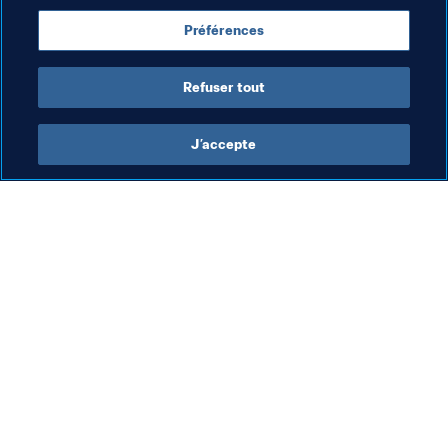
Préférences
Développement Durable
Organisation
Refuser tout
J’accepte
L’action de la FIFA
Visitez également
Juridique
Toutes les infos et 
tous les articles
Système de transfert
Rapports et 
Football féminin
documents
Promotion du football
Fondation FIFA
Innovation
FIFA Museum