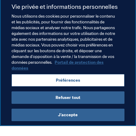
Et de conclure : "Les clubs et le football en général 
Vie privée et informations personnelles
peuvent faire beaucoup pour l’environnement. Ce n’est 
pas si compliqué. Les opportunités sont là, la 
Nous utilisons des cookies pour personnaliser le contenu
et les publicités, pour fournir des fonctionnalités de
technologie, les biens, les services et les produits sont 
médias sociaux et analyser notre trafic. Nous partageons
disponibles. Indépendamment de leur taille, tous les 
également des informations sur votre utilisation de notre
clubs peuvent suivre notre exemple. Il suffit de le vouloir 
site avec nos partenaires analytiques, publicitaires et de
et je suis convaincu que nous serons de plus en plus 
médias sociaux. Vous pouvez choisir vos préférences en
cliquant sur les boutons de droite, et déposer une
nombreux à l’avenir à faire ce choix."
demande d’opposition à la vente / la transmission de vos
données personnelles.
Portail de protection des
données
Thèmes en lien
Préférences
Développement Durable
England
Refuser tout
J’accepte