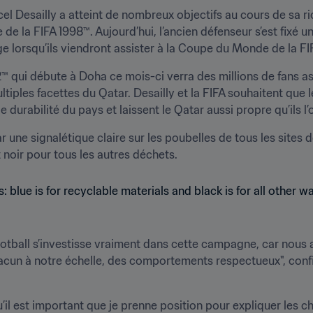
cel Desailly a atteint de nombreux objectifs au cours de sa r
 la FIFA 1998™. Aujourd’hui, l’ancien défenseur s’est fixé un 
e lorsqu’ils viendront assister à la Coupe du Monde de la FI
qui débute à Doha ce mois-ci verra des millions de fans ass
ltiples facettes du Qatar. Desailly et la FIFA souhaitent que
 durabilité du pays et laissent le Qatar aussi propre qu’ils l’
 une signalétique claire sur les poubelles de tous les sites 
otball s’investisse vraiment dans cette campagne, car nous
cun à notre échelle, des comportements respectueux", confie
u’il est important que je prenne position pour expliquer les ch