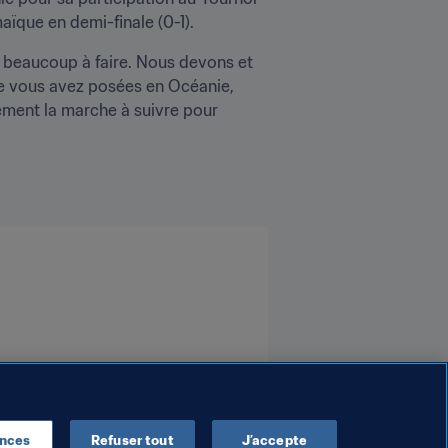
aïque en demi-finale (0-1).
e beaucoup à faire. Nous devons et 
 vous avez posées en Océanie, 
ment la marche à suivre pour 
ences
Refuser tout
J’accepte