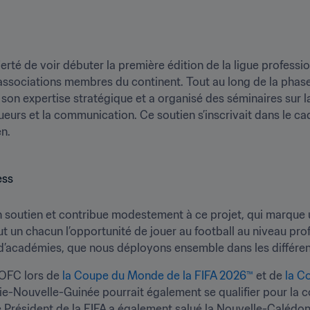
erté de voir débuter la première édition de la ligue profession
t associations membres du continent. Tout au long de la phas
C son expertise stratégique et a organisé des séminaires sur
eurs et la communication. Ce soutien s’inscrivait dans le cadr
en.
son soutien et contribue modestement à ce projet, qui marque u
ut un chacun l’opportunité de jouer au football au niveau prof
cadémies, que nous déployons ensemble dans les différents 
OFC lors de 
la Coupe du Monde de la FIFA 2026™
 et de 
la C
ie-Nouvelle-Guinée pourrait également se qualifier pour la c
e Président de la FIFA a également salué la Nouvelle-Calédoni