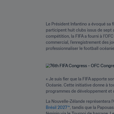
Le Président Infantino a évoqué sa fi
participent huit clubs issus de sep
compétition, la FIFA a fourni à l’OF
commercial, l’enregistrement des jou
professionnaliser le football océani
« Je suis fier que la FIFA apporte 
Océanie. Cette initiative donne à to
programmes de développement et d’a
La Nouvelle-Zélande représentera l'
Brésil 2027™
, tandis que la Papouas
féminin via le Tournoi de barrage. L