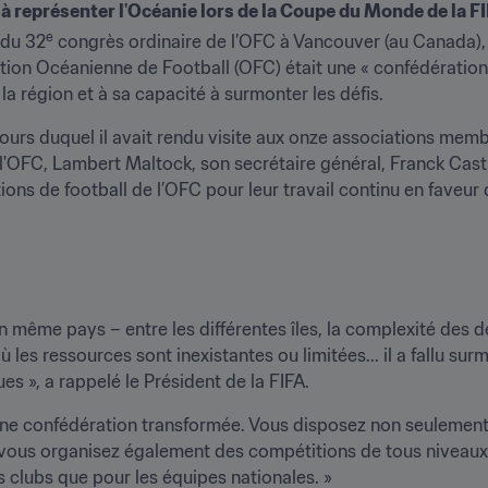
 à représenter l'Océanie lors de la Coupe du Monde de la 
e
 du 32
 congrès ordinaire de l’OFC à Vancouver (au Canada), l
tion Océanienne de Football (OFC) était une « confédération 
a région et à sa capacité à surmonter les défis.
rs duquel il avait rendu visite aux onze associations membr
 l'OFC, Lambert Maltock, son secrétaire général, Franck Casti
ations de football de l’OFC pour leur travail continu en faveu
un même pays – entre les différentes îles, la complexité des 
où les ressources sont inexistantes ou limitées... il a fallu su
es », a rappelé le Président de la FIFA. 
 une confédération transformée. Vous disposez non seulement 
vous organisez également des compétitions de tous niveaux po
 clubs que pour les équipes nationales. »