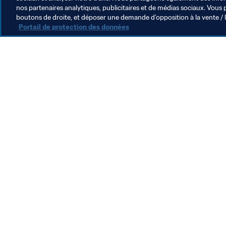
nos partenaires analytiques, publicitaires et de médias sociaux. Vous 
Président
boutons de droite, et déposer une demande d’opposition à la vente / 
Portail de protection des données
Président de la FIFA
O
Président
L
p
p
5
R