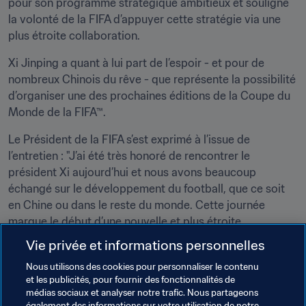
pour son programme stratégique ambitieux et souligné 
la volonté de la FIFA d’appuyer cette stratégie via une 
plus étroite collaboration.
Xi Jinping a quant à lui part de l’espoir - et pour de 
nombreux Chinois du rêve - que représente la possibilité 
d’organiser une des prochaines éditions de la Coupe du 
Monde de la FIFA™.
Le Président de la FIFA s’est exprimé à l’issue de 
l’entretien : "J’ai été très honoré de rencontrer le 
président Xi aujourd’hui et nous avons beaucoup 
échangé sur le développement du football, que ce soit 
en Chine ou dans le reste du monde. Cette journée 
marque le début d’une nouvelle et plus étroite 
collaboration entre la FIFA et la Chine pour le bien du 
Vie privée et informations personnelles
football. Ce pays joue un rôle important dans 
Nous utilisons des cookies pour personnaliser le contenu
l’augmentation de la pratique du football et nous 
et les publicités, pour fournir des fonctionnalités de
remercions le président Xi pour son soutien. Nous nous 
médias sociaux et analyser notre trafic. Nous partageons
réjouissons par avance des nombreux projets que nous 
également des informations sur votre utilisation de notre