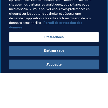
pourrons mener ensemble."
site avec nos partenaires analytiques, publicitaires et de
médias sociaux. Vous pouvez choisir vos préférences en
cliquant sur les boutons de droite, et déposer une
demande d’opposition à la vente / la transmission de vos
Thèmes en lien
données personnelles.
Portail de protection des
données
Président de la FIFA
Organisation
China PR
Préférences
AFC
Refuser tout
J’accepte
L’action de la FIFA
Visitez également
Juridique
Toutes les infos et 