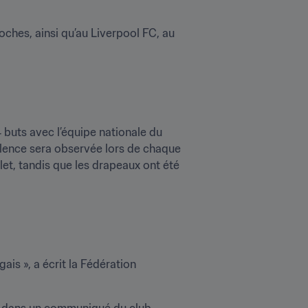
oches, ainsi qu’au Liverpool FC, au 
buts avec l’équipe nationale du 
ilence sera observée lors de chaque 
et, tandis que les drapeaux ont été 
is », a écrit la Fédération 
re dans un communiqué du club 