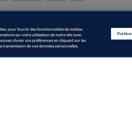
ités, pour fournir des fonctionnalités de médias
Préfér
ations sur votre utilisation de notre site avec
pouvez choisir vos préférences en cliquant sur les
la transmission de vos données personnelles.
rganisation
Organisation
e Brésil ouvre deux
Les dirigeants
ouveaux centres
participent à
égionaux de
positive et co
 août 2026
5 août 2026
éveloppement technique
Rabat (Maroc
vec le soutien du Fonds
’héritage de la Coupe du
onde de la FIFA, Brésil