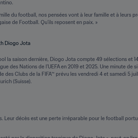
antino.
mille du football, nos pensées vont à leur famille et à leurs pr
aise de Football. Qu’ils reposent en paix. »
l la saison dernière, Diogo Jota compte 49 sélections et 14 
Ligue des Nations de l’UEFA en 2019 et 2025. Une minute de s
 des Clubs de la FIFA™ prévu les vendredi 4 et samedi 5 juill
urich (Suisse). 
Leur décès est une perte irréparable pour le football portuga
asté par la disparition tragique de Diogo Jota », peut-on li