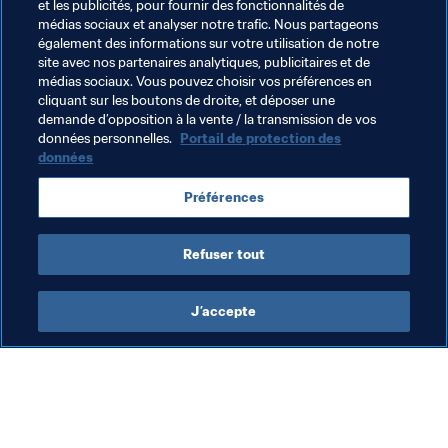
et les publicités, pour fournir des fonctionnalités de
Organisation des compétitions
médias sociaux et analyser notre trafic. Nous partageons
également des informations sur votre utilisation de notre
Président de la FIFA
Organisation
site avec nos partenaires analytiques, publicitaires et de
médias sociaux. Vous pouvez choisir vos préférences en
Organisation
Coupe du Monde de la FIFA 2026™
cliquant sur les boutons de droite, et déposer une
demande d’opposition à la vente / la transmission de vos
USA
Concacaf
données personnelles.
Portail de protection des
données
Préférences
Refuser tout
Président de la FIFA
J’accepte
Président de la FIFA
Président
Org