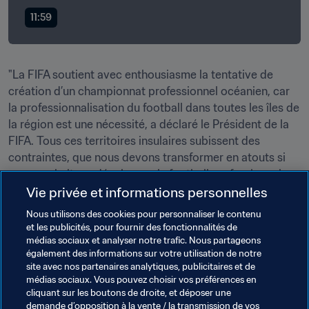
11:59
"La FIFA soutient avec enthousiasme la tentative de 
création d’un championnat professionnel océanien, car 
la professionnalisation du football dans toutes les îles de 
la région est une nécessité, a déclaré le Président de la 
FIFA. Tous ces territoires insulaires subissent des 
contraintes, que nous devons transformer en atouts si 
nous souhaitons développer le football professionnel au 
plus haut niveau. Nous y apporterons notre contribution, 
Vie privée et informations personnelles
et nous espérons voir les confédérations et les 
Nous utilisons des cookies pour personnaliser le contenu
associations membres apporter leur soutien à la FIFA."
et les publicités, pour fournir des fonctionnalités de
médias sociaux et analyser notre trafic. Nous partageons
également des informations sur votre utilisation de notre
site avec nos partenaires analytiques, publicitaires et de
médias sociaux. Vous pouvez choisir vos préférences en
cliquant sur les boutons de droite, et déposer une
demande d’opposition à la vente / la transmission de vos