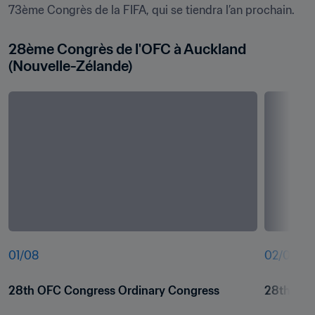
73ème Congrès de la FIFA, qui se tiendra l’an prochain.
28ème Congrès de l'OFC à Auckland 
(Nouvelle-Zélande)
01
/
08
02
/
08
28th OFC Congress Ordinary Congress
28th OFC