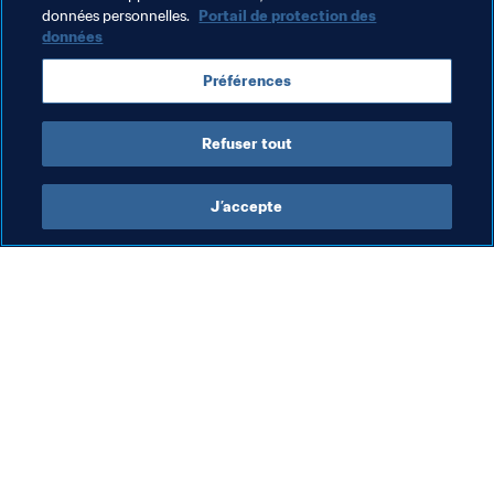
Thèmes en lien
données personnelles.
Portail de protection des
données
Président de la FIFA
Organisation
Préférences
Organisation
New Zealand
OFC
Refuser tout
J’accepte
L’action de la FIFA
Visitez également
Juridique
Toutes les infos et 
tous les articles
Système de transfert
Rapports et 
Football féminin
documents
Promotion du football