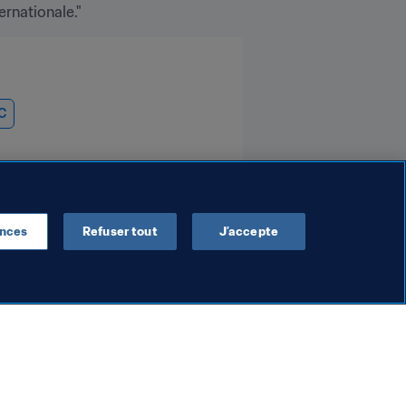
ernationale."
C
ences
Refuser tout
J’accepte
Organisation
 de la FIFA
Déclaration du Président 
 une réunion
la FIFA