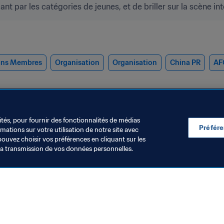
t par les catégories de jeunes, et de briller sur la scène int
ons Membres
Organisation
Organisation
China PR
AF
ités, pour fournir des fonctionnalités de médias
Préfér
ations sur votre utilisation de notre site avec
pouvez choisir vos préférences en cliquant sur les
la transmission de vos données personnelles.
rganisation
Organisation
e Brésil ouvre deux
Les dirigeants
ouveaux centres
participent à