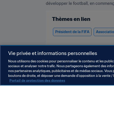
développer le football, en commençan
Thèmes en lien
Président de la FIFA
Associati
Vie privée et informations personnelles
Nous utilisons des cookies pour personnaliser le contenu et les public
sociaux et analyser notre trafic. Nous partageons également des inform
nos partenaires analytiques, publicitaires et de médias sociaux. Vous 
Président de la FIFA
boutons de droite, et déposer une demande d’opposition à la vente / 
Portail de protection des données
Organisation
O
Déclaration de la FIFA
L
n