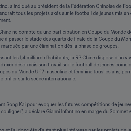
tino, a indiqué au président de la Fédération Chinoise de Foot
ndrait tous les projets axés sur le football de jeunes mis en 
ment.
Chine ne compte qu’une participation en Coupe du Monde de l
nue à passer le stade des quarts de finale de la Coupe du Mon
é marquée par une élimination dès la phase de groupes.
ant les 1,4 milliard d’habitants, la RP Chine dispose d’un viv
d’axer désormais son travail sur le football de jeunes coïncid
Coupes du Monde U-17 masculine et féminine tous les ans, per
e briller sur la scène internationale.
dent Song Kai pour évoquer les futures compétitions de jeunes 
 le souligner", a déclaré Gianni Infantino en marge du Sommet 
 et j’ai donc été d’autant plus intéressé par les projets de l