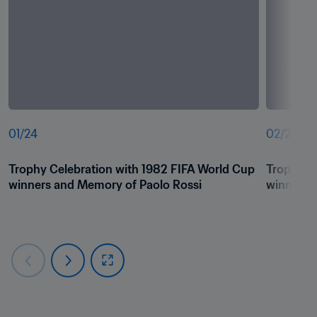
01
/
24
02
/
24
Trophy Celebration with 1982 FIFA World Cup 
Trophy Ce
winners and Memory of Paolo Rossi
winners 