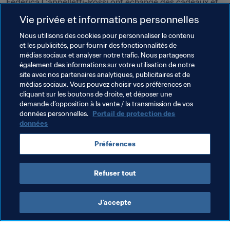
Federica Cappelletti-Rossi ont échangé des cadeaux et 
de nombreux souvenirs.

Vie privée et informations personnelles
Nous utilisons des cookies pour personnaliser le contenu
En 2023, le 
Musée de la FIFA
 proposera une nouvelle 
et les publicités, pour fournir des fonctionnalités de
exposition consacrée à Paolo Rossi, intitulée 
Un Ragazzo 
médias sociaux et analyser notre trafic. Nous partageons
d'Oro
 ("Un garçon en or").
également des informations sur votre utilisation de notre
site avec nos partenaires analytiques, publicitaires et de
médias sociaux. Vous pouvez choisir vos préférences en
cliquant sur les boutons de droite, et déposer une
demande d’opposition à la vente / la transmission de vos
données personnelles.
Portail de protection des
données
Thèmes en lien
Préférences
Président de la FIFA
Organisation
Refuser tout
J’accepte