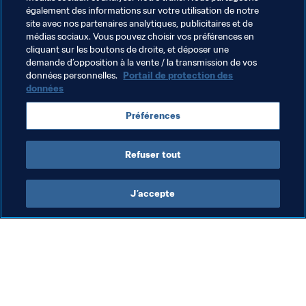
également des informations sur votre utilisation de notre
site avec nos partenaires analytiques, publicitaires et de
médias sociaux. Vous pouvez choisir vos préférences en
cliquant sur les boutons de droite, et déposer une
demande d’opposition à la vente / la transmission de vos
Thèmes en lien
données personnelles.
Portail de protection des
données
Président de la FIFA
Organisation
Préférences
Organisation
Sri Lanka
AFC
Refuser tout
J’accepte
L’action de la FIFA
Visitez également
Juridique
Toutes les infos et 