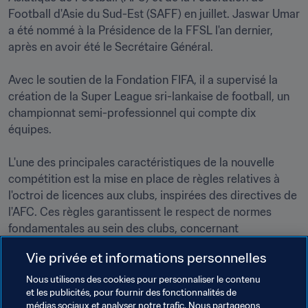
Football d'Asie du Sud-Est (SAFF) en juillet. Jaswar Umar 
a été nommé à la Présidence de la FFSL l'an dernier, 
après en avoir été le Secrétaire Général.

Avec le soutien de la Fondation FIFA, il a supervisé la 
création de la Super League sri-lankaise de football, un 
championnat semi-professionnel qui compte dix 
équipes. 

L'une des principales caractéristiques de la nouvelle 
compétition est la mise en place de règles relatives à 
l'octroi de licences aux clubs, inspirées des directives de 
l'AFC. Ces règles garantissent le respect de normes 
fondamentales au sein des clubs, concernant 
notamment la formation, le suivi médical, les 
Vie privée et informations personnelles
programmes de football de base, la protection des 
mineurs et les mesures de lutte contre le racisme.
Nous utilisons des cookies pour personnaliser le contenu
et les publicités, pour fournir des fonctionnalités de
médias sociaux et analyser notre trafic. Nous partageons