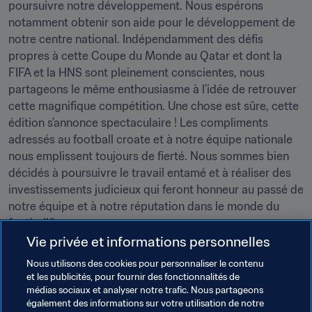
poursuivre notre développement. Nous espérons 
notamment obtenir son aide pour le développement de 
notre centre national. Indépendamment des défis 
propres à cette Coupe du Monde au Qatar et dont la 
FIFA et la HNS sont pleinement conscientes, nous 
partageons le même enthousiasme à l’idée de retrouver 
cette magnifique compétition. Une chose est sûre, cette 
édition s’annonce spectaculaire ! Les compliments 
adressés au football croate et à notre équipe nationale 
nous emplissent toujours de fierté. Nous sommes bien 
décidés à poursuivre le travail entamé et à réaliser des 
investissements judicieux qui feront honneur au passé de 
notre équipe et à notre réputation dans le monde du 
football."
Vie privée et informations personnelles
À l’issue de la réunion, les représentants de la FIFA et de 
Nous utilisons des cookies pour personnaliser le contenu
la HNS ont échangé des cadeaux. Le Président Kustić a 
et les publicités, pour fournir des fonctionnalités de
ainsi remis à Gianni Infantino un maillot personnalisé de 
médias sociaux et analyser notre trafic. Nous partageons
l’équipe finaliste de la Coupe du Monde de la FIFA, 
également des informations sur votre utilisation de notre