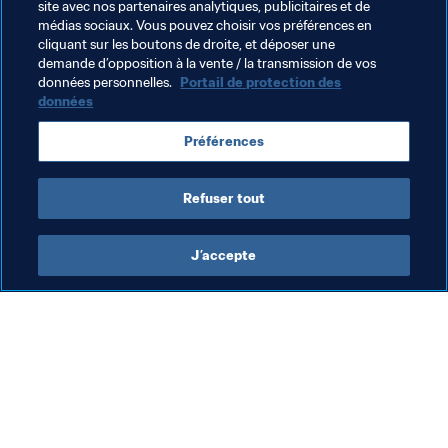
Russie 2018™. 
site avec nos partenaires analytiques, publicitaires et de
médias sociaux. Vous pouvez choisir vos préférences en
cliquant sur les boutons de droite, et déposer une
demande d’opposition à la vente / la transmission de vos
Thèmes en lien
données personnelles.
Portail de protection des
données
Président de la FIFA
Organisation
Préférences
Organisation
UEFA
Croatia
Refuser tout
J’accepte
L’action de la FIFA
Visitez également
Juridique
Toutes les infos et 
tous les articles
Système de transfert