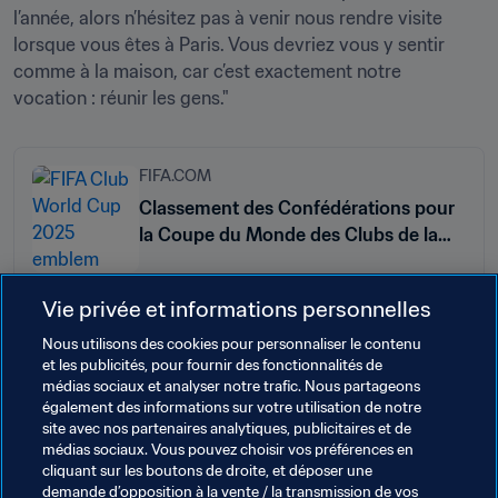
l’année, alors n’hésitez pas à venir nous rendre visite 
lorsque vous êtes à Paris. Vous devriez vous y sentir 
comme à la maison, car c’est exactement notre 
FIFA.COM
Classement des Confédérations pour
la Coupe du Monde des Clubs de la
FIFA 2025™
Vie privée et informations personnelles
Nous utilisons des cookies pour personnaliser le contenu
Thèmes en lien
et les publicités, pour fournir des fonctionnalités de
médias sociaux et analyser notre trafic. Nous partageons
également des informations sur votre utilisation de notre
Président de la FIFA
Commercial
site avec nos partenaires analytiques, publicitaires et de
médias sociaux. Vous pouvez choisir vos préférences en
Organisation
Organisation
France
UEFA
cliquant sur les boutons de droite, et déposer une
demande d’opposition à la vente / la transmission de vos