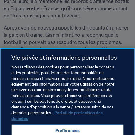
Par ailleurs, il a mentionné les records d’affluence battus 
en Espagne et en France, qu'il considère comme autant 
de "très bons signes pour l’avenir".
Après avoir de nouveau appelé les dirigeants à ramener 
la paix en Ukraine, Gianni Infantino a reconnu que le 
football ne pouvait pas résoudre tous les problèmes, 
mais qu’il pouvait apporter sa contribution. "Nous 
voulons la paix et quand la paix sera revenue, le football 
Vie privée et informations personnelles
sera là. Il sera en première ligne pour ramener l’unité et la 
Nous utilisons des cookies pour personnaliser le contenu
fraternité, pour rassembler les gens une fois de plus : les 
et les publicités, pour fournir des fonctionnalités de
garçons et les filles, les jeunes et les vieux. Car c’est ce 
médias sociaux et analyser notre trafic. Nous partageons
également des informations sur votre utilisation de notre
qu'il fait de mieux."
site avec nos partenaires analytiques, publicitaires et de
médias sociaux. Vous pouvez choisir vos préférences en
cliquant sur les boutons de droite, et déposer une
demande d’opposition à la vente / la transmission de vos
Thèmes en lien
données personnelles.
Portail de protection des
données
Président de la FIFA
Organisation
Préférences