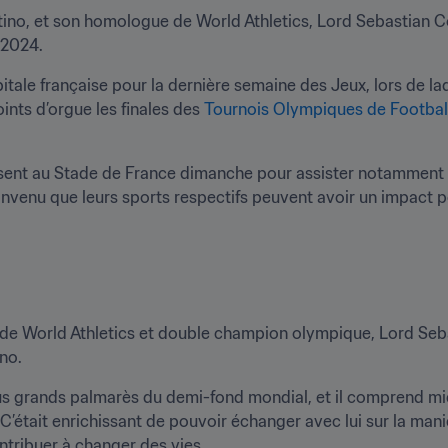
ntino, et son homologue de World Athletics, Lord Sebastian Co
 2024.
tale française pour la dernière semaine des Jeux, lors de laq
ints d’orgue les finales des 
Tournois Olympiques de Footbal
résent au Stade de France dimanche pour assister notamment à
venu que leurs sports respectifs peuvent avoir un impact po
dent de World Athletics et double champion olympique, Lord Seb
ino.
us grands palmarès du demi-fond mondial, et il comprend mie
C’était enrichissant de pouvoir échanger avec lui sur la maniè
tribuer à changer des vies.