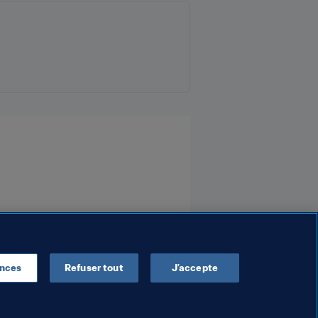
ences
Refuser tout
J’accepte