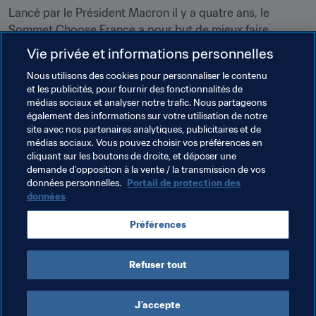
Lancé par le Président Macron il y a quatre ans, le 
Sommet Choose France a pour but de mieux faire 
connaître le contexte économique français aux grandes 
Vie privée et informations personnelles
entreprises internationales, mais aussi de souligner 
Nous utilisons des cookies pour personnaliser le contenu
l’importance de ces investissements étrangers pour 
et les publicités, pour fournir des fonctionnalités de
soutenir la croissance, l’innovation et l’emploi dans tout 
médias sociaux et analyser notre trafic. Nous partageons
le pays.
également des informations sur votre utilisation de notre
site avec nos partenaires analytiques, publicitaires et de
médias sociaux. Vous pouvez choisir vos préférences en
cliquant sur les boutons de droite, et déposer une
demande d’opposition à la vente / la transmission de vos
données personnelles.
Portail de protection des
données
Thèmes en lien
Préférences
Président de la FIFA
France
UEFA
Refuser tout
J’accepte