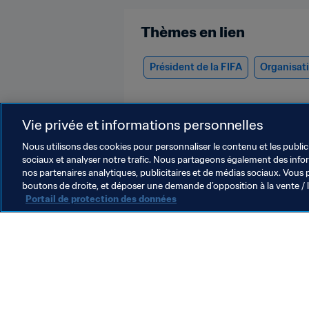
Thèmes en lien
Président de la FIFA
Organisat
Vie privée et informations personnelles
Nous utilisons des cookies pour personnaliser le contenu et les public
sociaux et analyser notre trafic. Nous partageons également des inform
nos partenaires analytiques, publicitaires et de médias sociaux. Vous 
President
boutons de droite, et déposer une demande d’opposition à la vente / 
Portail de protection des données
Président de la FIFA
O
Président
L
p