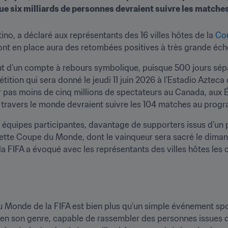
tino, a déclaré aux représentants des 16 villes hôtes de la 
Co
ront en place aura des retombées positives à très grande éche
t d’un compte à rebours symbolique, puisque 500 jours sépa
tition qui sera donné le jeudi 11 juin 2026 à l’Estadio Azteca
rer pas moins de cinq millions de spectateurs au Canada, aux 
s à travers le monde devraient suivre les 104 matches au pro
8 équipes participantes, davantage de supporters issus d’un
ette Coupe du Monde, dont le vainqueur sera sacré le dimanc
a FIFA a évoqué avec les représentants des villes hôtes les cé
Monde de la FIFA est bien plus qu’un simple événement sport
en son genre, capable de rassembler des personnes issues des