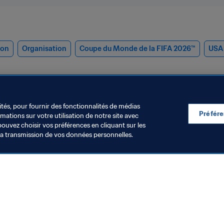
ion
Organisation
Coupe du Monde de la FIFA 2026™
USA
ités, pour fournir des fonctionnalités de médias
Préfér
ations sur votre utilisation de notre site avec
pouvez choisir vos préférences en cliquant sur les
la transmission de vos données personnelles.
rganisation
es dirigeants de la FIFA
articipent à une réunion