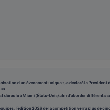
anisation d’un événement unique », a déclaré le Président de
tes
t déroulé à Miami (États-Unis) afin d’aborder différents suj
quipes, l’édition 2026 de la compétition verra plus de cinq