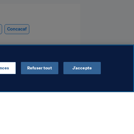
Concacaf
ences
Refuser tout
J’accepte
Président de la FIFA