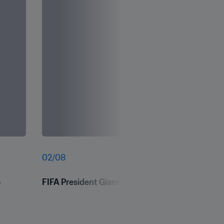
02
/
08
 
FIFA President Gianni Infantino speaks during 