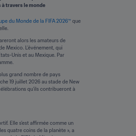
upe du Monde de la FIFA 2026™
 que 
lle.
reront alors les amateurs de 
 de Mexico. L’événement, qui 
États-Unis et au Mexique. Par 
gramme.
 plus grand nombre de pays 
he 19 juillet 2026 au stade de New 
lébrations qu’ils contribueront à 
if. Elle s’est affirmée comme un 
 quatre coins de la planète », a 