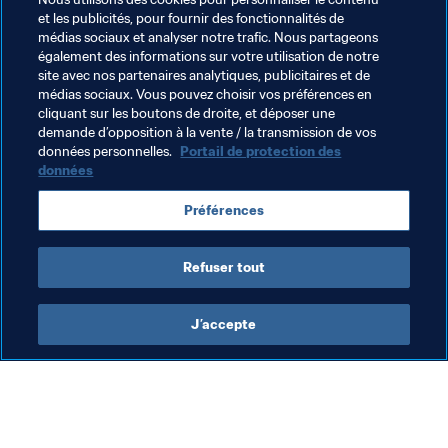
Thèmes en lien
et les publicités, pour fournir des fonctionnalités de
médias sociaux et analyser notre trafic. Nous partageons
également des informations sur votre utilisation de notre
FIFA Forward
Président de la FIFA
site avec nos partenaires analytiques, publicitaires et de
médias sociaux. Vous pouvez choisir vos préférences en
Organisation
Organisation
Portugal
cliquant sur les boutons de droite, et déposer une
demande d’opposition à la vente / la transmission de vos
UEFA
données personnelles.
Portail de protection des
données
Préférences
Refuser tout
Président
J’accepte
Président de la FIFA
Président
Org