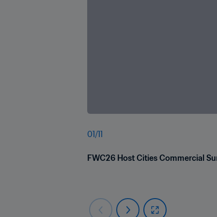
01
/
11
FWC26 Host Cities Commercial Su