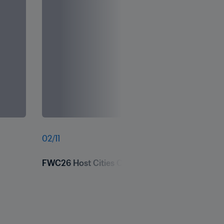
02
/
11
FWC26 Host Cities Commercial Summit 