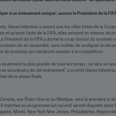
iper à un événement unique", assure le Président de la FIF
ts, Gianni Infantino a assuré que les villes hôtes de la Cou
te et qu’avec l’aide de la FIFA, elles seraient en mesure de 
e Président de la FIFA a donné le coup d’envoi du sommet co
te occasion de se rassemblé, sans oublier de souligner la nécessi
s de touristes qui viendront assister à la compétition.

seulement la plus grande de tous les temps ; ce sera un sp
se souviendra de cet événement", a promis Gianni Infantino, 
hes de la phase finale.
Canada, aux États-Unis et au Mexique, sera la première à réu
4 matches au programme (un record) seront disputés dans 16 v
geles, Miami, New York New Jersey, Philadelphie, Région de l