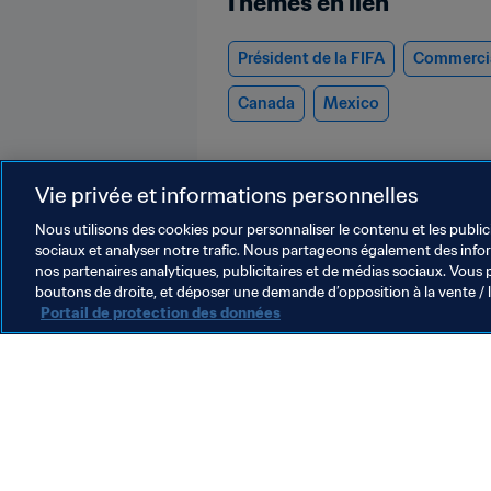
Thèmes en lien
Président de la FIFA
Commerci
Canada
Mexico
Vie privée et informations personnelles
Nous utilisons des cookies pour personnaliser le contenu et les public
sociaux et analyser notre trafic. Nous partageons également des inform
nos partenaires analytiques, publicitaires et de médias sociaux. Vous 
President
boutons de droite, et déposer une demande d’opposition à la vente / 
Portail de protection des données
Président de la FIFA
Président