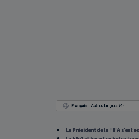
Français
 - Autres langues (4)
Le Président de la FIFA s’est 
La FIFA et les villes hôtes tra