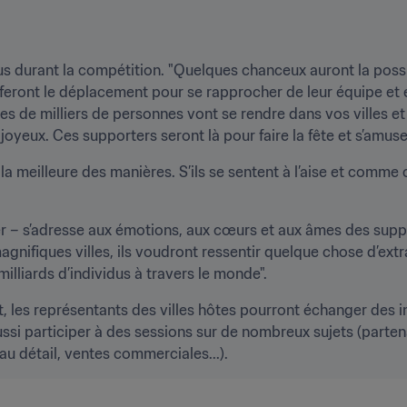
dus durant la compétition. "Quelques chanceux auront la possib
eront le déplacement pour se rapprocher de leur équipe et é
 de milliers de personnes vont se rendre dans vos villes et 
 joyeux. Ces supporters seront là pour faire la fête et s’amuser
la meilleure des manières. S’ils se sentent à l’aise et comme 
cer – s’adresse aux émotions, aux cœurs et aux âmes des suppo
nifiques villes, ils voudront ressentir quelque chose d’extrao
illiards d’individus à travers le monde".
, les représentants des villes hôtes pourront échanger des 
ussi participer à des sessions sur de nombreux sujets (partena
au détail, ventes commerciales...).