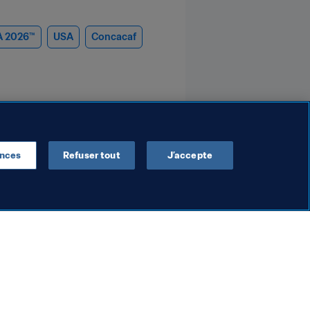
A 2026™
USA
Concacaf
ences
Refuser tout
J’accepte
Commercial