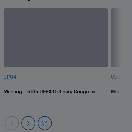
01
/
04
02
/
04
Meeting – 50th UEFA Ordinary Congress
Meeting 