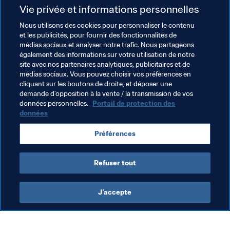
interviendra très bientôt. L’année prochaine, ce sera au 
Vie privée et informations personnelles
tour des filles, et à partir de l’année 2028, garçons et 
Nous utilisons des cookies pour personnaliser le contenu
filles de moins de 15 ans seront réunis dans le cadre d’un 
et les publicités, pour fournir des fonctionnalités de
festival qui réunira 211 pays du monde entier. »
médias sociaux et analyser notre trafic. Nous partageons
également des informations sur votre utilisation de notre
site avec nos partenaires analytiques, publicitaires et de
Thèmes en lien
médias sociaux. Vous pouvez choisir vos préférences en
cliquant sur les boutons de droite, et déposer une
demande d’opposition à la vente / la transmission de vos
Président de la FIFA
Organisation
données personnelles.
Portail de protection des
données
Coupe du Monde de la FIFA 2026™
Belgium
Préférences
UEFA
Refuser tout
J’accepte