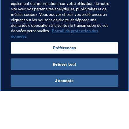
également des informations sur votre utilisation de notre
Organisation des compétitions
site avec nos partenaires analytiques, publicitaires et de
médias sociaux. Vous pouvez choisir vos préférences en
Football Féminin
Président de la FIFA
cliquant sur les boutons de droite, et déposer une
demande d’opposition à la vente / la transmission de vos
Organisation
England
UEFA
données personnelles.
Portail de protection des
données
Préférences
Refuser tout
Coupe des Champions Féminine de 
J’accepte
la FIFA 2026™