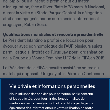
del Siglo", où il a inscrit le premier but du match 
d’inauguration, face à River Plate le 28 mars. A Nacional, 
durant la visite du Stade Parque Central, la délégation 
était accompagnée par un autre ancien international 
uruguayen, Ruben Sosa.
Qualifications mondiales et rencontre présidentielle
Le Président Infantino a profité de l’occasion pour 
évoquer avec son homologue de l’AUF plusieurs sujets, 
parmi lesquels l’intérêt de l’Uruguay pour l’organisation 
de la Coupe du Monde Féminine U-17 de la FIFA en 2018.
Le Président de la FIFA a ensuite assisté en soirée au 
match qui opposait l’Uruguay et le Pérou au Centenario 
dans le cadre de la sixième journée des qualifications 
pour la Coupe du Monde de la FIFA, Russie 2018™ pour 
Vie privée et informations personnelles
une victoire des locaux 1:0.
Nous utilisons des cookies pour personnaliser le contenu
et les publicités, pour fournir des fonctionnalités de
Mercredi, le Président de l'Uruguay Tabare Vazquez a 
médias sociaux et analyser notre trafic. Nous partageons
accueilli le Président Infantino ainsi que Valdez dans la 
également des informations sur votre utilisation de notre