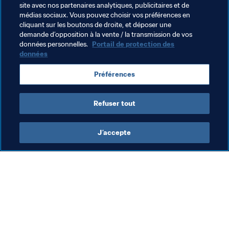
résidence présidentielle.
site avec nos partenaires analytiques, publicitaires et de
médias sociaux. Vous pouvez choisir vos préférences en
cliquant sur les boutons de droite, et déposer une
demande d’opposition à la vente / la transmission de vos
Thèmes en lien
données personnelles.
Portail de protection des
données
Président de la FIFA
Organisation
Uruguay
Préférences
CONMEBOL
Refuser tout
J’accepte
L’action de la FIFA
Visitez également
Juridique
Toutes les infos et 
tous les articles