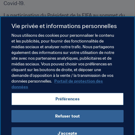
Covid-19.
La participation du Président de la FIFA au sommet du 
CCG s’inscrit dans le cadre d’une visite de deux jours en 
Vie privée et informations personnelles
Arabie saoudite comportant également des entrevues 
Nous utilisons des cookies pour personnaliser le contenu
avec Yasser al-Misehal, président de la Fédération 
et les publicités, pour fournir des fonctionnalités de
Saoudienne de Football, et avec Son Altesse Royale le 
médias sociaux et analyser notre trafic. Nous partageons
prince Abdelaziz ben Turki al-Fayçal, ministre saoudien 
également des informations sur votre utilisation de notre
des Sports, ainsi que des visites d’installations sportives.
site avec nos partenaires analytiques, publicitaires et de
médias sociaux. Vous pouvez choisir vos préférences en
cliquant sur les boutons de droite, et déposer une
demande d’opposition à la vente / la transmission de vos
Thèmes en lien
données personnelles.
Portail de protection des
données
Président de la FIFA
Organisation
Préférences
Saudi Arabia
Refuser tout
J’accepte