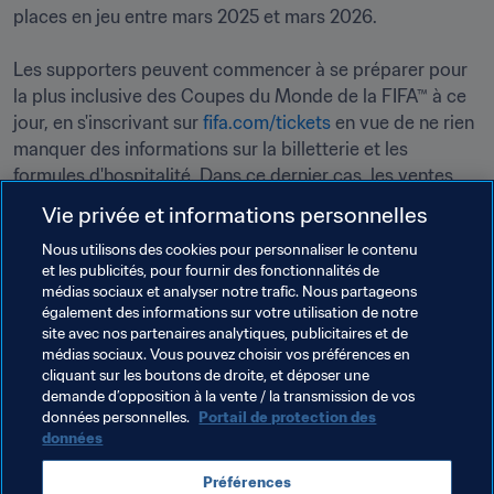
places en jeu entre mars 2025 et mars 2026. 

Les supporters peuvent commencer à se préparer pour 
la plus inclusive des Coupes du Monde de la FIFA™ à ce 
jour, en s'inscrivant sur 
fifa.com/tickets
 en vue de ne rien 
manquer des informations sur la billetterie et les 
formules d'hospitalité. Dans ce dernier cas, les ventes 
débuteront plus tard cette année. 
Vie privée et informations personnelles
Nous utilisons des cookies pour personnaliser le contenu
Thèmes en lien
et les publicités, pour fournir des fonctionnalités de
médias sociaux et analyser notre trafic. Nous partageons
également des informations sur votre utilisation de notre
Président de la FIFA
Organisation
site avec nos partenaires analytiques, publicitaires et de
médias sociaux. Vous pouvez choisir vos préférences en
Organisation
Coupe du Monde de la FIFA 2026™
cliquant sur les boutons de droite, et déposer une
demande d’opposition à la vente / la transmission de vos
USA
Concacaf
Canada
Mexico
données personnelles.
Portail de protection des
données
Préférences