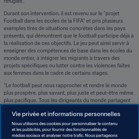
réfugiés".
Durant son intervention, il est revenu sur le "projet 
Football dans les écoles de la FIFA" et pris plusieurs 
exemples tirés de situations concrètes dans les pays 
présents, qui démontrent que le football participe déjà à 
la réalisation de ces objectifs. Le jeu peut ainsi servir à 
enseigner des compétences de base dans les écoles du 
monde entier, à intégrer les migrants à travers des 
projets spécifiques ou lutter contre les violences faites 
aux femmes dans le cadre de certains stages.
“Le football peut nous rapprocher et rendre le monde 
plus prospère, plus savant, plus juste et peut-être même 
plus pacifique. Tous les dirigeants du monde partagent 
ces priorités et la FIFA est fière d’être considérée comme 
Vie privée et informations personnelles
un partenaire crédible et fiable", a déclaré le Président de 
la FIFA.
Nous utilisons des cookies pour personnaliser le contenu
et les publicités, pour fournir des fonctionnalités de
Retrouvez l’intégralité du discours prononcé au sommet 
médias sociaux et analyser notre trafic. Nous partageons