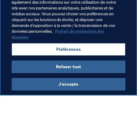
également des informations sur votre utilisation de notre
du G20 
ici
.
site avec nos partenaires analytiques, publicitaires et de
médias sociaux. Vous pouvez choisir vos préférences en
Documents Connexes
cliquant sur les boutons de droite, et déposer une
demande d’opposition à la vente / la transmission de vos
données personnelles.
Portail de protection des
données
Thèmes en lien
Préférences
Président de la FIFA
Organisation
Refuser tout
J’accepte
L’action de la FIFA
Visitez également
Juridique
Toutes les infos et 