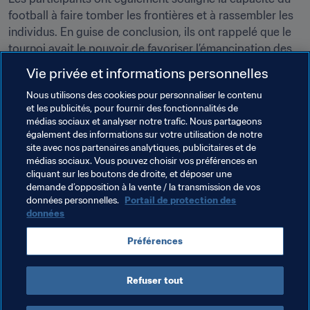
football à faire tomber les frontières et à rassembler les 
individus. En guise de conclusion, ils ont rappelé que le 
tournoi avait le pouvoir de favoriser l’émancipation des 
femmes dans toutes les catégories sociales.
Vie privée et informations personnelles
Nous utilisons des cookies pour personnaliser le contenu
et les publicités, pour fournir des fonctionnalités de
médias sociaux et analyser notre trafic. Nous partageons
également des informations sur votre utilisation de notre
site avec nos partenaires analytiques, publicitaires et de
Thèmes en lien
médias sociaux. Vous pouvez choisir vos préférences en
cliquant sur les boutons de droite, et déposer une
demande d’opposition à la vente / la transmission de vos
Organisation
Organisation
données personnelles.
Portail de protection des
données
Coupe du Monde Féminine de la FIFA 2023
Préférences
New Zealand
OFC
Refuser tout