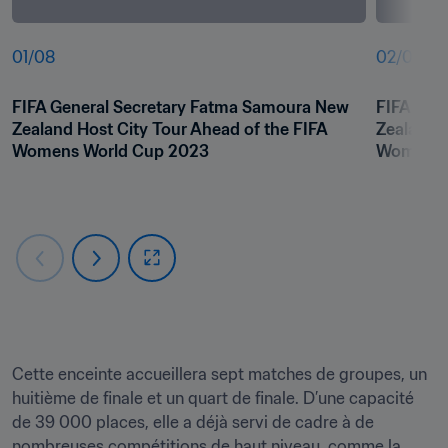
01
/
08
02
/
08
FIFA General Secretary Fatma Samoura New 
FIFA Gen
Zealand Host City Tour Ahead of the FIFA 
Zealand H
Womens World Cup 2023
Womens 
Cette enceinte accueillera sept matches de groupes, un 
huitième de finale et un quart de finale. D’une capacité 
de 39 000 places, elle a déjà servi de cadre à de 
nombreuses compétitions de haut niveau, comme la 