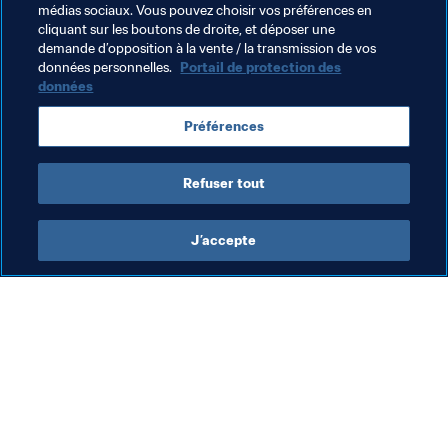
médias sociaux. Vous pouvez choisir vos préférences en
Documents Connexes
cliquant sur les boutons de droite, et déposer une
demande d’opposition à la vente / la transmission de vos
données personnelles.
Portail de protection des
données
Thèmes en lien
Préférences
Organisation
Refuser tout
J’accepte
L’action de la FIFA
Visitez également
Juridique
Toutes les infos et 
tous les articles
Système de transfert