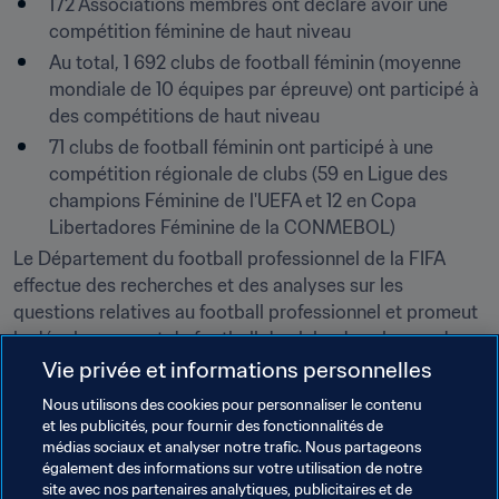
172 Associations membres ont déclaré avoir une 
compétition féminine de haut niveau
Au total, 1 692 clubs de football féminin (moyenne 
mondiale de 10 équipes par épreuve) ont participé à 
des compétitions de haut niveau
71 clubs de football féminin ont participé à une 
compétition régionale de clubs (59 en Ligue des 
champions Féminine de l'UEFA et 12 en Copa 
Libertadores Féminine de la CONMEBOL)
Le Département du football professionnel de la FIFA 
effectue des recherches et des analyses sur les 
questions relatives au football professionnel et promeut 
le développement du football de clubs dans le monde 
entier. En outre, le Département est assisté par la 
Vie privée et informations personnelles
Commission des parties prenantes du football de la FIFA 
Nous utilisons des cookies pour personnaliser le contenu
et sert de véhicule pour faire tomber les barrières et 
et les publicités, pour fournir des fonctionnalités de
fournir des outils d'engagement actif au sein de la 
médias sociaux et analyser notre trafic. Nous partageons
également des informations sur votre utilisation de notre
communauté du football.
site avec nos partenaires analytiques, publicitaires et de