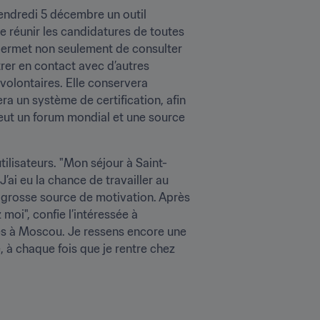
endredi 5 décembre un outil 
e réunir les candidatures de toutes 
 permet non seulement de consulter 
rer en contact avec d’autres 
olontaires. Elle conservera 
 un système de certification, afin 
veut un forum mondial et une source 
tilisateurs. "Mon séjour à Saint-
i eu la chance de travailler au 
 grosse source de motivation. Après 
une telle expérience, il n’était plus question de manquer d’autres événements à proximité de chez moi", confie l’intéressée à 
es à Moscou. Je ressens encore une 
 à chaque fois que je rentre chez 