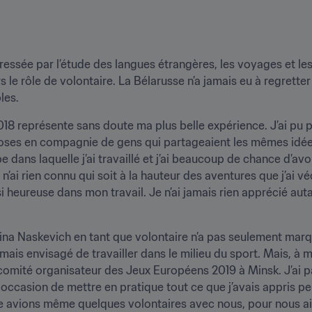
ressée par l’étude des langues étrangères, les voyages et les
 le rôle de volontaire. La Bélarusse n’a jamais eu à regretter 
les.
18 représente sans doute ma plus belle expérience. J’ai pu p
hoses en compagnie de gens qui partageaient les mêmes idées 
pe dans laquelle j’ai travaillé et j’ai beaucoup de chance d’av
 n’ai rien connu qui soit à la hauteur des aventures que j’ai v
si heureuse dans mon travail. Je n’ai jamais rien apprécié autan
ina Naskevich en tant que volontaire n’a pas seulement marqué 
jamais envisagé de travailler dans le milieu du sport. Mais, à
 comité organisateur des Jeux Européens 2019 à Minsk. J’ai p
e occasion de mettre en pratique tout ce que j’avais appris 
avions même quelques volontaires avec nous, pour nous aider.