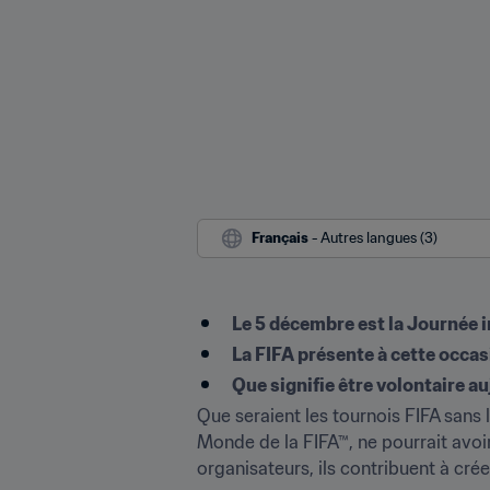
Français
 - Autres langues (3)
Le 5 décembre est la Journée i
La FIFA présente à cette occas
Que signifie être volontaire a
Que seraient les tournois FIFA sans
Monde de la FIFA™, ne pourrait avoir
organisateurs, ils contribuent à cré