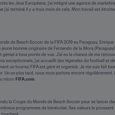
Après les Jeux Européens, j’ai intégré une agence de marketing 
ai terminé il y a trois mois de cela. Mon travail est étroiteme
nde de Beach Soccer de la FIFA 2019 au Paraguay, Enrique Val
e jeune homme originaire de Fernando de la Mora (Paraguay)
ait génial à tous points de vue. J’ai eu la chance de me retro
ns exceptionnels, j’ai accueilli des légendes du football et d
omment un tournoi FIFA est géré et organisé. Je me suis fait 
Un an plus tard, nous nous parlons encore régulièrement. Le 
au micro 
FIFA.com
.
endu la Coupe du Monde de Beach Soccer pour se lancer dans 
 nombreux programmes de bénévolat. Ses valeurs le poussent à
e touchent.