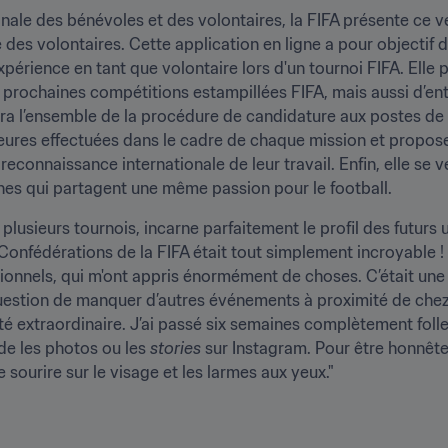
onale des bénévoles et des volontaires, la FIFA présente ce v
 des volontaires. Cette application en ligne a pour objectif d
périence en tant que volontaire lors d'un tournoi FIFA. Elle
es prochaines compétitions estampillées FIFA, mais aussi d’ent
ra l’ensemble de la procédure de candidature aux postes de v
res effectuées dans le cadre de chaque mission et proposera
reconnaissance internationale de leur travail. Enfin, elle se 
nnes qui partagent une même passion pour le football.
plusieurs tournois, incarne parfaitement le profil des futurs u
fédérations de la FIFA était tout simplement incroyable ! J’a
ionnels, qui m'ont appris énormément de choses. C’était une
é extraordinaire. J’ai passé six semaines complètement foll
de les photos ou les 
stories
 sur Instagram. Pour être honnête,
 sourire sur le visage et les larmes aux yeux."