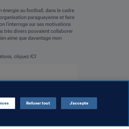
nergie au football, dans le cadre 
 organisation paraguayenne et faire 
n l’interroge sur ses motivations 
s très divers pouvaient collaborer 
 n’en aime que davantage mon 
ions, cliquez ICI
ences
Refuser tout
J’accepte