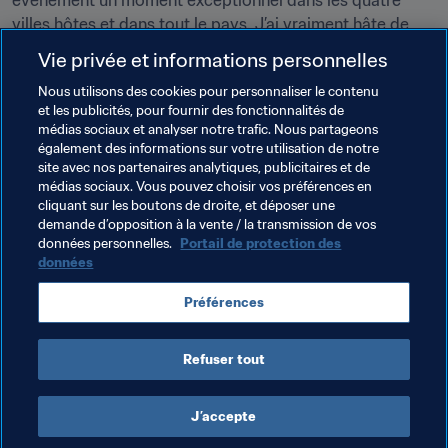
événement un moment exceptionnel dans les quatre 
villes hôtes et dans tout le pays. J’ai vraiment hâte de 
vivre tout cela, et je suis sûr que vous aussi. »
Vie privée et informations personnelles
Nous utilisons des cookies pour personnaliser le contenu
Thèmes en lien
et les publicités, pour fournir des fonctionnalités de
médias sociaux et analyser notre trafic. Nous partageons
également des informations sur votre utilisation de notre
Organisation des compétitions
site avec nos partenaires analytiques, publicitaires et de
médias sociaux. Vous pouvez choisir vos préférences en
Président de la FIFA
Organisation
Poland
cliquant sur les boutons de droite, et déposer une
demande d’opposition à la vente / la transmission de vos
UEFA
données personnelles.
Portail de protection des
données
Préférences
Refuser tout
Organisation
J’accepte