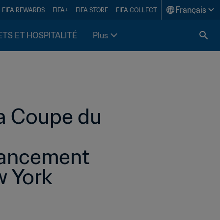
Français
FIFA REWARDS
FIFA+
FIFA STORE
FIFA COLLECT
ETS ET HOSPITALITÉ
Plus
a Coupe du 
lancement 
w York