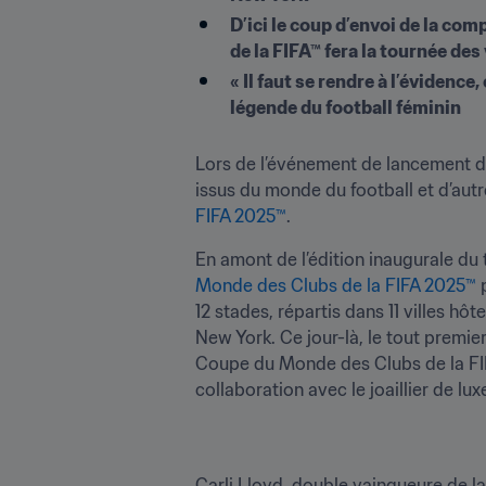
D’ici le coup d’envoi de la co
de la FIFA™ fera la tournée des
« Il faut se rendre à l’évidenc
légende du football féminin
Lors de l’événement de lancement de
issus du monde du football et d’aut
FIFA 2025™
.
En amont de l’édition inaugurale du t
Monde des Clubs de la FIFA 2025™
 
12 stades, répartis dans 11 villes h
New York. Ce jour-là, le tout premi
Coupe du Monde des Clubs de la FIFA
collaboration avec le joaillier de lux
Carli Lloyd, double vainqueure de 