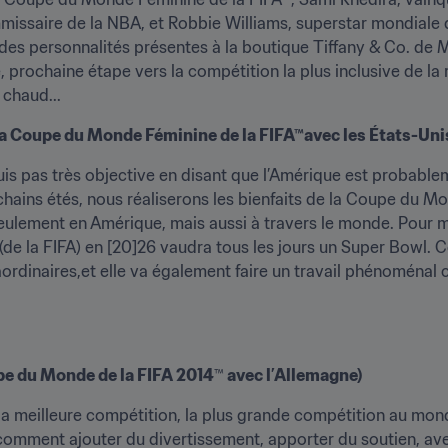
mmissaire de la NBA, et Robbie Williams, superstar mondiale
e des personnalités présentes à la boutique Tiffany & Co. de 
prochaine étape vers la compétition la plus inclusive de la ri
 chaud...
 la Coupe du Monde Féminine de la FIFA™avec les États-Uni
uis pas très objective en disant que l’Amérique est probableme
ains étés, nous réaliserons les bienfaits de la Coupe du Mon
eulement en Amérique, mais aussi à travers le monde. Pour m
 la FIFA) en [20]26 vaudra tous les jours un Super Bowl. Ce 
ordinaires,et elle va également faire un travail phénoménal 
pe du Monde de la FIFA 2014
™
 avec l’Allemagne)
t la meilleure compétition, la plus grande compétition au monde
 comment ajouter du divertissement, apporter du soutien, ave