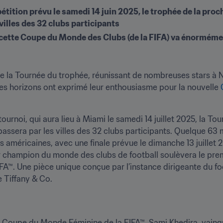
mpétition prévu le samedi 14 juin 2025, le trophée de la pr
 villes des 32 clubs participants
e, cette Coupe du Monde des Clubs (de la FIFA) va énormémen
 la Tournée du trophée, réunissant de nombreuses stars à Ne
res horizons ont exprimé leur enthousiasme pour la nouvelle 
ournoi, qui aura lieu à Miami le samedi 14 juillet 2025, la To
passera par les villes des 32 clubs participants. Quelque 63 
ôtes américaines, avec une finale prévue le dimanche 13 juille
er champion du monde des clubs de football soulèvera le prem
™. Une pièce unique conçue par l’instance dirigeante du foot
e Tiffany & Co.
la Coupe du Monde Féminine de la FIFA™, Sami Khedira, vainq