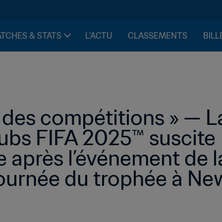
TCHES & STATS
L'ACTU
CLASSEMENTS
BILL
e des compétitions » — L
bs FIFA 2025™ suscite 
e après l’événement de 
 Tournée du trophée à Ne