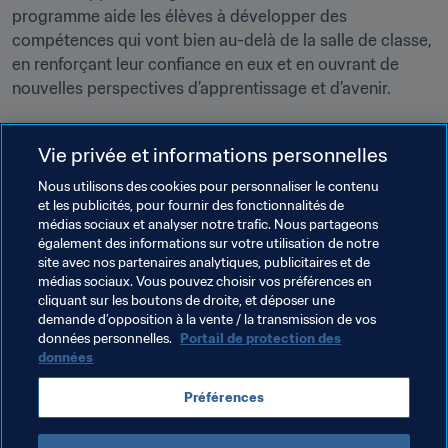
programme aide les élèves à développer des 
compétences qui vont bien au-delà de la salle de classe, 
en renforçant leur confiance en eux et en ouvrant de 
nouvelles perspectives d’apprentissage et d’avenir.
Vie privée et informations personnelles
Nous utilisons des cookies pour personnaliser le contenu
et les publicités, pour fournir des fonctionnalités de
médias sociaux et analyser notre trafic. Nous partageons
Thèmes en lien
également des informations sur votre utilisation de notre
site avec nos partenaires analytiques, publicitaires et de
médias sociaux. Vous pouvez choisir vos préférences en
Education for All
Fondation FIFA
cliquant sur les boutons de droite, et déposer une
demande d’opposition à la vente / la transmission de vos
Organisation
Belize
Concacaf
données personnelles.
Portail de protection des
données
Préférences