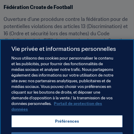
Fédération Croate de Football
Ouverture d’une procédure contre la fédération pour de 
potentielles violations des articles 13 (Discrimination) et 
16 (Ordre et sécurité lors des matches) du Code 
disciplinaire de la FIFA dans le cadre du match Croatie - 
Maroc.
Vie privée et informations personnelles
Nous utilisons des cookies pour personnaliser le contenu
et les publicités, pour fournir des fonctionnalités de
médias sociaux et analyser notre trafic. Nous partageons
également des informations sur votre utilisation de notre
site avec nos partenaires analytiques, publicitaires et de
médias sociaux. Vous pouvez choisir vos préférences en
cliquant sur les boutons de droite, et déposer une
demande d’opposition à la vente / la transmission de vos
Thèmes en lien
données personnelles.
Portail de protection des
données
Légal
Organisation
Organisation
Préférences
Coupe du Monde de la FIFA, Qatar 2022