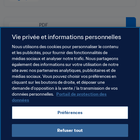
PDF
Calendrier des matchs - Coupe du
Vie privée et informations personnelles
Monde Féminine U-20 de la FIFA,
Nous utilisons des cookies pour personnaliser le contenu
Pologne 2026™
et les publicités, pour fournir des fonctionnalités de
médias sociaux et analyser notre trafic. Nous partageons
également des informations sur votre utilisation de notre
site avec nos partenaires analytiques, publicitaires et de
Thèmes en lien
médias sociaux. Vous pouvez choisir vos préférences en
cliquant sur les boutons de droite, et déposer une
demande d’opposition à la vente / la transmission de vos
Organisation
Poland
UEFA
données personnelles.
Portail de protection des
données
Préférences
Refuser tout