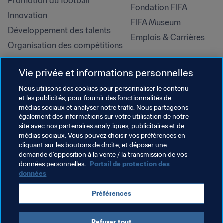
Promotion du football
Fondation FIFA
Innovation
FIFA Museum
Développement des talents
Emplois & Carrières
Organisation des compétitions
Développement durable
Vie privée et informations personnelles
Droits de l'homme et lutte contre 
la discrimination
Nous utilisons des cookies pour personnaliser le contenu
et les publicités, pour fournir des fonctionnalités de
Santé et médical
médias sociaux et analyser notre trafic. Nous partageons
Initiatives en matière de 
également des informations sur votre utilisation de notre
formation
site avec nos partenaires analytiques, publicitaires et de
médias sociaux. Vous pouvez choisir vos préférences en
cliquant sur les boutons de droite, et déposer une
demande d’opposition à la vente / la transmission de vos
données personnelles.
Portail de protection des
données
Préférences
Refuser tout