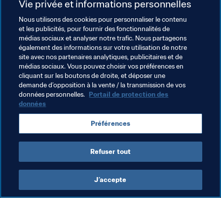
Vie privée et informations personnelles
Nous utilisons des cookies pour personnaliser le contenu
Thèmes en lien
et les publicités, pour fournir des fonctionnalités de
médias sociaux et analyser notre trafic. Nous partageons
également des informations sur votre utilisation de notre
Associations Membres
Organisation
site avec nos partenaires analytiques, publicitaires et de
médias sociaux. Vous pouvez choisir vos préférences en
Coupe du Monde de la FIFA 2026™
Sweden
cliquant sur les boutons de droite, et déposer une
demande d’opposition à la vente / la transmission de vos
UEFA
données personnelles.
Portail de protection des
données
Préférences
Refuser tout
Secrétaire Général
J’accepte