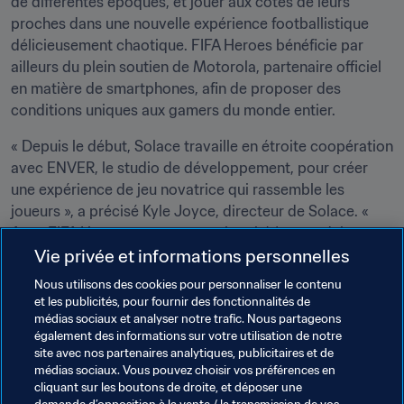
de différentes époques, et jouer aux côtés de leurs 
proches dans une nouvelle expérience footballistique 
délicieusement chaotique. FIFA Heroes bénéficie par 
ailleurs du plein soutien de Motorola, partenaire officiel 
en matière de smartphones, afin de proposer des 
conditions uniques aux gamers du monde entier. 
« Depuis le début, Solace travaille en étroite coopération 
avec ENVER, le studio de développement, pour créer 
une expérience de jeu novatrice qui rassemble les 
joueurs », a précisé Kyle Joyce, directeur de Solace. « 
Avec FIFA Heroes, nous avons cherché à reproduire ce 
Vie privée et informations personnelles
qui rend le football si captivant : la vitesse, la 
dramaturgie et les rivalités. Le football a une façon 
Nous utilisons des cookies pour personnaliser le contenu
unique de rassembler les gens, et ce jeu est notre façon 
et les publicités, pour fournir des fonctionnalités de
de mettre en pratique cet amour du sport. »
médias sociaux et analyser notre trafic. Nous partageons
également des informations sur votre utilisation de notre
site avec nos partenaires analytiques, publicitaires et de
Thèmes en lien
médias sociaux. Vous pouvez choisir vos préférences en
cliquant sur les boutons de droite, et déposer une