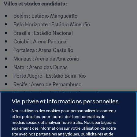
Villes et stades candidats :
Belém : Estádio Mangueirão
Belo Horizonte : Estádio Mineirão
Brasília : Estádio Nacional
Cuiabá : Arena Pantanal
Fortaleza : Arena Castelão
Manaus : Arena da Amazônia
Natal : Arena das Dunas
Porto Alegre : Estádio Beira-Rio
Recife : Arena de Pernambuco
Rio de Janeiro : Estádio do Maracanã
Vie privée et informations personnelles
Salvador : Arena Fonte Nova
São Paulo : Arena de São Paulo
Nous utilisons des cookies pour personnaliser le contenu
et les publicités, pour fournir des fonctionnalités de
médias sociaux et analyser notre trafic. Nous partageons
Thèmes en lien
également des informations sur votre utilisation de notre
site avec nos partenaires analytiques, publicitaires et de