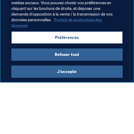
médias sociaux. Vous pouvez choisir vos préférences en
Football Féminin
Organisation
Organisation
cliquant sur les boutons de droite, et déposer une
demande d’opposition à la vente / la transmission de vos
Brazil
CONMEBOL
données personnelles.
Portail de protection des
données
Préférences
Refuser tout
Coupe du Monde Féminine de la 
J’accepte
FIFA, Brésil 2027™
Organisation
Vol
La FIFA dévoile sa stratégie
Dé
en matière de
de
développement durable et
la