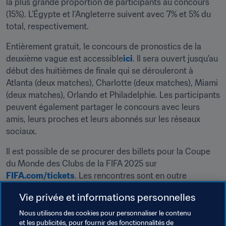
la plus grande proportion de participants au concours 
(15%). L’Égypte et l’Angleterre suivent avec 7% et 5% du 
total, respectivement. 
Entièrement gratuit, le concours de pronostics de la 
deuxième vague est accessible
ici
. Il sera ouvert jusqu’au 
début des huitièmes de finale qui se dérouleront à 
Atlanta (deux matches), Charlotte (deux matches), Miami 
(deux matches), Orlando et Philadelphie. Les participants 
peuvent également partager le concours avec leurs 
amis, leurs proches et leurs abonnés sur les réseaux 
sociaux.
Il est possible de se procurer des billets pour la Coupe 
du Monde des Clubs de la FIFA 2025 sur 
FIFA.com/tickets
. Les rencontres sont en outre 
diffusées en direct, gratuitement et dans le monde entier 
Vie privée et informations personnelles
par DAZN. 

Nous utilisons des cookies pour personnaliser le contenu
et les publicités, pour fournir des fonctionnalités de