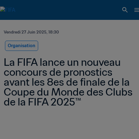
Vendredi 27 Juin 2025, 18:30
Organisation
La FIFA lance un nouveau 
concours de pronostics 
avant les 8es de finale de la 
Coupe du Monde des Clubs 
de la FIFA 2025™