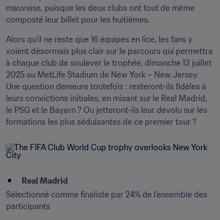
mauvaise, puisque les deux clubs ont tout de même 
composté leur billet pour les huitièmes. 
Alors qu’il ne reste que 16 équipes en lice, les fans y 
voient désormais plus clair sur le parcours qui permettra 
à chaque club de soulever le trophée, dimanche 13 juillet 
2025 au MetLife Stadium de New York – New Jersey. 
Une question demeure toutefois : resteront-ils fidèles à 
leurs convictions initiales, en misant sur le Real Madrid, 
le PSG et le Bayern ? Ou jetteront-ils leur dévolu sur les 
formations les plus séduisantes de ce premier tour ? 
Real Madrid 
Sélectionné comme finaliste par 24% de l’ensemble des 
participants 