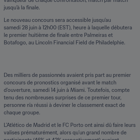
vainqueur de chaque confrontation, match par match 
jusqu’à la finale. 
Le nouveau concours sera accessible jusqu’au 
samedi 28 juin à 12h00 (EST), heure à laquelle débutera 
le premier huitième de finale entre Palmeiras et 
Botafogo, au Lincoln Financial Field de Philadelphie.
Des milliers de passionnés avaient pris part au premier 
concours de pronostics organisé avant le match 
d’ouverture, samedi 14 juin à Miami. Toutefois, compte 
tenu des nombreuses surprises de ce premier tour, 
personne n’a réussi à deviner le classement exact de 
chaque groupe. 
L’Atlético de Madrid et le FC Porto ont ainsi dû faire leurs 
valises prématurément, alors qu’un grand nombre de 