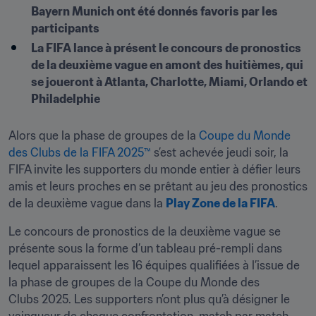
Bayern Munich ont été donnés favoris par les 
participants 
La FIFA lance à présent le concours de pronostics 
de la deuxième vague en amont des huitièmes, qui 
se joueront à Atlanta, Charlotte, Miami, Orlando et 
Philadelphie
Alors que la phase de groupes de la 
Coupe du Monde 
des Clubs de la FIFA 2025™
 s’est achevée jeudi soir, la 
FIFA invite les supporters du monde entier à défier leurs 
amis et leurs proches en se prêtant au jeu des pronostics 
de la deuxième vague dans la 
Play Zone de la FIFA
.
Le concours de pronostics de la deuxième vague se 
présente sous la forme d’un tableau pré-rempli dans 
lequel apparaissent les 16 équipes qualifiées à l’issue de 
la phase de groupes de la Coupe du Monde des 
Clubs 2025. Les supporters n’ont plus qu’à désigner le 