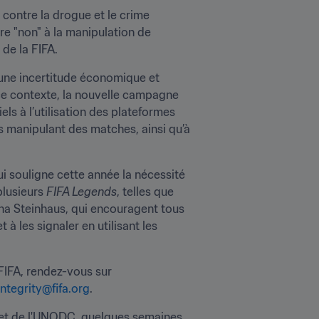
 contre la drogue et le crime 
 "non" à la manipulation de 
 de la FIFA.
une incertitude économique et 
 ce contexte, la nouvelle campagne 
ls à l’utilisation des plateformes 
s manipulant des matches, ainsi qu’à 
ui souligne cette année la nécessité 
lusieurs 
FIFA Legends
, telles que 
na Steinhaus, qui encouragent tous 
à les signaler en utilisant les 
Pour envoyer un rapport, qui sera traité dans la plus grande confidentialité par les experts de la FIFA, rendez-vous sur 
integrity@fifa.org
.
A et de l'UNODC, quelques semaines 