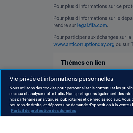
Pour plus d’informations sur ce pro
Pour plus d’informations sur le dépar
rendre sur 
legal.fifa.com
.
www.anticorruptionday.org
 ou sur 
Thèmes en lien
Président de la FIFA
Organisat
Vie privée et informations personnelles
Nous utilisons des cookies pour personnaliser le contenu et les public
sociaux et analyser notre trafic. Nous partageons également des inform
nos partenaires analytiques, publicitaires et de médias sociaux. Vous 
boutons de droite, et déposer une demande d’opposition à la vente / 
Portail de protection des données