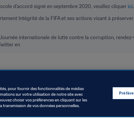
tocole d’accord signé en septembre 2020, veuillez cliquer 
ici
.
tement Intégrité de la FIFA et ses actions visant à préserver l’
Twitter en
ion
ités, pour fournir des fonctionnalités de médias
Préfér
ations sur votre utilisation de notre site avec
pouvez choisir vos préférences en cliquant sur les
la transmission de vos données personnelles.