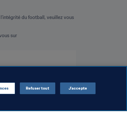
intégrité du football, veuillez vous 
Pour participer aux échanges sur la Journée internationale de lutte contre la corruption, rendez-vous sur 
ences
Refuser tout
J’accepte