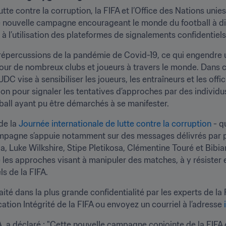
tte contre la corruption, la FIFA et l’Office des Nations unies
 nouvelle campagne encourageant le monde du football à dire
 à l’utilisation des plateformes de signalements confidentiels
s répercussions de la pandémie de Covid-19, ce qui engendre 
té pour de nombreux clubs et joueurs à travers le monde. Dans
 vise à sensibiliser les joueurs, les entraîneurs et les officie
tion pour signaler les tentatives d’approches par des individu
ball ayant pu être démarchés à se manifester.
e la 
Journée internationale de lutte contre la corruption
 - q
 campagne s’appuie notamment sur des messages délivrés par p
Luke Wilkshire, Stipe Pletikosa, Clémentine Touré et Bibia
 les approches visant à manipuler des matches, à y résister et 
s de la FIFA.
cation Intégrité de la FIFA ou envoyez un courriel à l’adresse 
FA, a déclaré : "Cette nouvelle campagne conjointe de la FIF