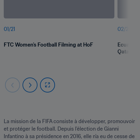
01
/
21
02
/
21
FTC Women's Football Filming at HoF
Ecuador v
Qatar 20
La mission de la FIFA consiste à développer, promouvoir 
et protéger le football. Depuis l’élection de Gianni 
Infantino à sa présidence en 2016, elle n’a eu de cesse de 