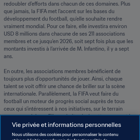
redoubler d’efforts dans chacun de ces domaines. Plus 
que jamais, la FIFA met l’accent sur les bases du 
développement du football, qu’elle souhaite rendre 
vraiment mondial. Pour ce faire, elle investira environ 
USD 8 millions dans chacune de ses 211 associations 
membres et ce jusqu’en 2026, soit sept fois plus que les 
montants investis à l’arrivée de M. Infantino, il y a sept 
ans.

En outre, les associations membres bénéficient de 
toujours plus d’opportunités de jouer. Ainsi, chaque 
talent se voit offrir une chance de briller sur la scène 
internationale. Parallèlement, la FIFA veut faire du 
football un moteur de progrès social auprès de tous 
ceux qui s'intéressent à nos initiatives, sur le terrain 
comme en dehors. Elle souhaite ainsi mettre en avant le 
pouvoir fédérateur du football et son impact positif sur 
Vie privée et informations personnelles
la santé de celles et ceux qui le pratiquent et qui le 
Nous utilisons des cookies pour personnaliser le contenu
suivent.