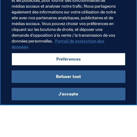
et les publicités, pour fournir des fonctionnalités de
médias sociaux et analyser notre trafic. Nous partageons
également des informations sur votre utilisation de notre
site avec nos partenaires analytiques, publicitaires et de
médias sociaux. Vous pouvez choisir vos préférences en
cliquant sur les boutons de droite, et déposer une
demande d’opposition à la vente / la transmission de vos
Thèmes en lien
données personnelles.
Portail de protection des
données
Organisation
Organisation
Switzerland
Préférences
UEFA
France
Refuser tout
J’accepte
L’action de la FIFA
Visitez également