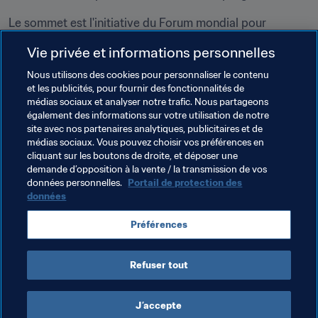
Le sommet est l'initiative du Forum mondial pour 
l'Éthique dans le Business, une fondation d'intérêt public 
Vie privée et informations personnelles
déclarée qui a comme objectif de rechercher et d'établir 
des fondations éthiques indispensables pour le business 
Nous utilisons des cookies pour personnaliser le contenu
et les publicités, pour fournir des fonctionnalités de
sur une planète mondialisée. Merci de visiter 
médias sociaux et analyser notre trafic. Nous partageons
http://ethicsinsports.ch
 pour des informations plus 
également des informations sur votre utilisation de notre
détaillées sur le programme, les intervenants et la façon 
site avec nos partenaires analytiques, publicitaires et de
dont vous pouvez participer au Sommet mondial sur 
médias sociaux. Vous pouvez choisir vos préférences en
cliquant sur les boutons de droite, et déposer une
l'Éthique et le Leadership dans le Sport.
demande d’opposition à la vente / la transmission de vos
données personnelles.
Portail de protection des
données
Thèmes en lien
Préférences
Organisation
Refuser tout
J’accepte