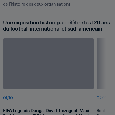
de l’histoire des deux organisations.
Une exposition historique célèbre les 120 ans 
du football international et sud-américain 
01
/
10
02
/
10
FIFA Legends Dunga, David Trezeguet, Maxi 
Santiago 