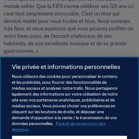
monde entier. Que la FIFA vienne célébrer ses 120 ans ici, 
c’est tout simplement incroyable. C’est un rêve qui 
devient réalité pour nous toutes et tous. Nous sommes 
très fiers, et nous espérons que vous pourrez profiter de 
notre beau pays, de l’accueil chaleureux de ses 
habitants, de son excellente musique et de sa grande 
gastronomie. »
Vie privée et informations personnelles
Nous utilisons des cookies pour personnaliser le contenu
et les publicités, pour fournir des fonctionnalités de
médias sociaux et analyser notre trafic. Nous partageons
Thèmes en lien
également des informations sur votre utilisation de notre
site avec nos partenaires analytiques, publicitaires et de
médias sociaux. Vous pouvez choisir vos préférences en
Congrès de la FIFA
Organisation
Paraguay
cliquant sur les boutons de droite, et déposer une
demande d’opposition à la vente / la transmission de vos
CONMEBOL
données personnelles.
Portail de protection des
données