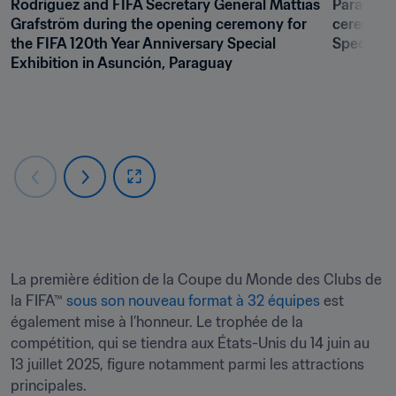
Rodríguez and FIFA Secretary General Mattias 
Paraguay,
Grafström during the opening ceremony for 
ceremony 
the FIFA 120th Year Anniversary Special 
Special E
Exhibition in Asunción, Paraguay
La première édition de la Coupe du Monde des Clubs de 
la FIFA™ 
sous son nouveau format à 32 équipes
 est 
également mise à l’honneur. Le trophée de la 
compétition, qui se tiendra aux États-Unis du 14 juin au 
13 juillet 2025, figure notamment parmi les attractions 
principales.