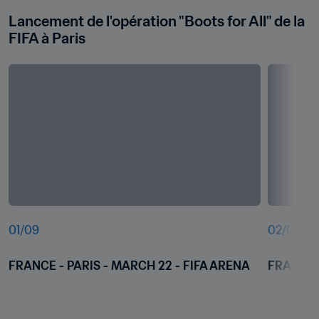
Lancement de l'opération "Boots for All" de la 
FIFA à Paris
01
/
09
02
/
09
FRANCE - PARIS - MARCH 22 - FIFA ARENA
FRANCE -