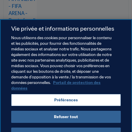
temporaire de Paris
Vie privée et informations personnelles
Nous utilisons des cookies pour personnaliser le contenu
et les publicités, pour fournir des fonctionnalités de
médias sociaux et analyser notre trafic. Nous partageons
Thèmes en lien
également des informations sur votre utilisation de notre
site avec nos partenaires analytiques, publicitaires et de
médias sociaux. Vous pouvez choisir vos préférences en
Président de la FIFA
Associations Membres
cliquant sur les boutons de droite, et déposer une
demande d’opposition à la vente / la transmission de vos
Organisation
France
UEFA
données personnelles.
Portail de protection des
données
Préférences
Refuser tout
Organisation