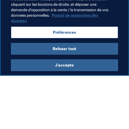
cliquant sur les boutons de droite, et déposer une
2016.
demande d’opposition à la vente / la transmission de vos
données personnelles.
Portail de protection des
données
Thèmes en lien
Préférences
Organisation
Refuser tout
J’accepte
L’action de la FIFA
Visitez également
Juridique
Toutes les infos et 
tous les articles
Système de transfert
Rapports et 
Football féminin