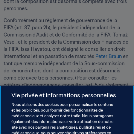
dont la composition est désormais complète avec trois 
personnes.
Conformément au règlement de gouvernance de la 
FIFA (art. 37, para 2b), le président indépendant de la 
Commission d'Audit et de Conformité de la FIFA, Tomaž 
Vesel, et le président de la Commission des Finances de 
la FIFA, Issa Hayatou, ont désigné le conseiller en droit 
international et en passation de marchés 
Peter Braun
 en 
tant que membre indépendant de la Sous-commission 
de rémunération, dont la composition est désormais 
complète avec trois personnes. (Pour consulter les 
critères d’indépendances, consulter l’art. 5 du règlement 
de gouvernance)
Vie privée et informations personnelles
Dans sa composition complète, ce comité est 
Nous utilisons des cookies pour personnaliser le contenu
et les publicités, pour fournir des fonctionnalités de
responsable de la définition de la rémunération annuelle 
médias sociaux et analyser notre trafic. Nous partageons
individuelle du Président de la FIFA, des vice-présidents 
également des informations sur votre utilisation de notre
et des membres du Conseil, ainsi que du Secrétaire 
site avec nos partenaires analytiques, publicitaires et de
général. La prochaine réunion est programmée le 31 août 
médias sociaux. Vous pouvez choisir vos préférences en