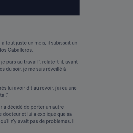
 a tout juste un mois, il subissait un 
los Caballeros. 
 pars au travail’", relate-t-il, avant 
du soir, je me suis réveillé à 
 lui avoir dit au revoir, j’ai eu une 
al."
r a décidé de porter un autre 
e docteur et lui a expliqué que sa 
qu’il n’y avait pas de problèmes. Il 