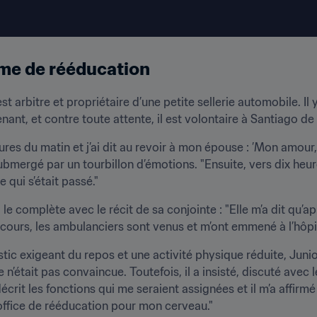
me de rééducation 
 est arbitre et propriétaire d’une petite sellerie automobile. Il y
ant, et contre toute attente, il est volontaire à Santiago de 
ures du matin et j’ai dit au revoir à mon épouse : ’Mon amour, je
mergé par un tourbillon d’émotions. "Ensuite, vers dix heures 
e qui s’était passé."
e complète avec le récit de sa conjointe : "Elle m’a dit qu’après
secours, les ambulanciers sont venus et m’ont emmené à l’hôpit
stic exigeant du repos et une activité physique réduite, Junio
e n’était pas convaincue. Toutefois, il a insisté, discuté avec l
décrit les fonctions qui me seraient assignées et il m’a affirmé 
office de rééducation pour mon cerveau."