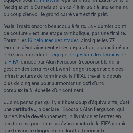
équipes pour 
104 matchs
 répartis entre les États-Unis, le 
Mexique et le Canada et, en ce 4 juin, soit à une semaine 
du coup d'envoi, le grand carré vert est fin prêt.
Mais il reste encore beaucoup à faire. Le « dernier point 
de couture » est une étape symbolique, pas une finalité. 
Fournir les 
16 pelouses des stades,
 ainsi que les 77 
terrains d’entraînement et de préparation, a constitué un 
défi sans précédent. 
L’équipe de gestion des terrains de 
la FIFA,
 dirigée par Alan Ferguson (responsable de la 
gestion des terrains) et Ewen Hodge (responsable des 
infrastructures de terrains de la FIFA), travaille depuis 
plus de cinq ans pour surmonter un défi d’une 
complexité à l’échelle d’un continent.
« Je ne pense pas qu'il y ait beaucoup d'équivalents, c'est 
une certitude », a déclaré l'Écossais Alan Ferguson, qui 
supervise le développement, la livraison et l'entretien 
des terrains pour tous les événements de la FIFA depuis 
que l'instance dirigeante du football mondial a 