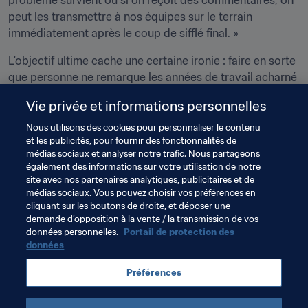
problème survient ou si on reçoit des commentaires, on 
peut les transmettre à nos équipes sur le terrain 
immédiatement après le coup de sifflé final. »
L'objectif ultime cache une certaine ironie : faire en sorte 
que personne ne remarque les années de travail acharné 
fournies par l'équipe de gestion des terrains de la FIFA.
Vie privée et informations personnelles
« On espère simplement que les matchs se dérouleront 
Nous utilisons des cookies pour personnaliser le contenu
sans que la pelouse n'ait la moindre influence sur le jeu », 
et les publicités, pour fournir des fonctionnalités de
a conclu M. Hodge.
médias sociaux et analyser notre trafic. Nous partageons
également des informations sur votre utilisation de notre
site avec nos partenaires analytiques, publicitaires et de
Thèmes en lien
médias sociaux. Vous pouvez choisir vos préférences en
cliquant sur les boutons de droite, et déposer une
demande d’opposition à la vente / la transmission de vos
Organisation
Coupe du Monde de la FIFA 2026™
données personnelles.
Portail de protection des
données
Préférences