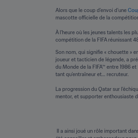
Alors que le coup d’envoi d’une 
Coup
mascotte officielle de la compétition
À l’heure où les jeunes talents les 
compétition de la FIFA réunissant 48
Son nom, qui signifie « chouette » e
joueur et tacticien de légende, a pr
du Monde de la FIFA™ entre 1986 et 
tant qu’entraîneur et... recruteur.

La progression du Qatar sur l’échiqui
mentor, et supporter enthousiaste d
 Il a ainsi joué un rôle important dans la candidature du pays à l’organisation de la Coupe du Monde de la FIFA 2022™. Il a également 