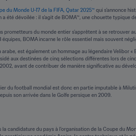
e du Monde U-17 de la FIFA, Qatar 2025™
 qui s’annonce his
 a été dévoilée : il s’agit de BOMA™, une chouette typique de la
plus prometteurs du monde entier s’apprêtent à se retrouver a
 équipes, BOMA incarne le rôle essentiel mais souvent néglig
n arabe, est également un hommage au légendaire Velibor « Bo
ésidé aux destinées de cinq sélections différentes lors de ci
2002, avant de contribuer de manière significative au dével
er du football mondial est donc en partie imputable à Milutino
epuis son arrivée dans le Golfe persique en 2009.