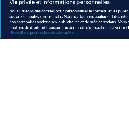
Vie privée et informations personnelles
Nous utilisons des cookies pour personnaliser le contenu et les public
sociaux et analyser notre trafic. Nous partageons également des inform
nos partenaires analytiques, publicitaires et de médias sociaux. Vous 
Coupe du Monde U-17 de la FIFA™
boutons de droite, et déposer une demande d’opposition à la vente / 
Portail de protection des données
Président de la FIFA
G
Pour Gianni Infantino, la
A
Coupe du Monde U-17 de la
"
FIFA, Qatar 2025™ ouvre
p
27 nov. 2025
2
une nouvelle ère
n