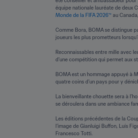
été conseiller et ambassadeur pour l
équipe nationale lauréate de deux C
Monde de la FIFA 2026™
 au Canada, 
Comme Bora, BOMA se distingue par s
joueurs les plus prometteurs lorsqu’il 
Reconnaissables entre mille avec le
d’une compétition qui permet aux star
BOMA est un hommage appuyé à Miluti
quatre coins d’un pays pour y dénicher
La bienveillante chouette sera à l’h
se déroulera dans une ambiance famil
Les éditions précédentes de la Coup
l’image de Gianluigi Buffon, Luís F
Francesco Totti. 
