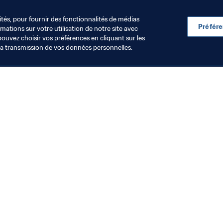
ités, pour fournir des fonctionnalités de médias
Préfér
ations sur votre utilisation de notre site avec
pouvez choisir vos préférences en cliquant sur les
la transmission de vos données personnelles.
roupe d'Étude Technique (TSG)
Développement des 
rsène Wenger veut
L'Académie de
donner au monde entier la
la FIFA met le
ossibilité de jouer au
lumière sur l
7 nov. 2025
21 nov. 2025
iveau international"
mondiale U-1